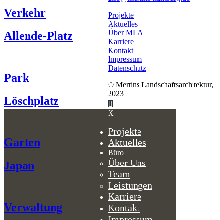
Verkehr
Projekte
Aktuelles
Über MLA
Allende-Platz
Karriere
Kontakt
Impressum
Datenschutz
Park
© Mertins Landschaftsarchitektur,
2023
Löschplatz
X
Projekte
Garten
Aktuelles
Büro
Über Uns
Japan
Team
Leistungen
Karriere
Verwaltung
Kontakt
Impressum